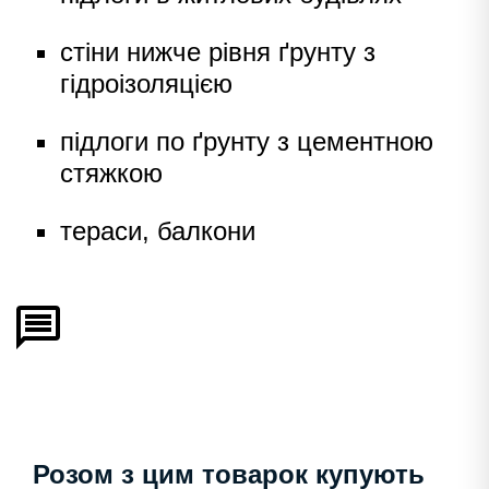
стіни нижче рівня ґрунту з
гідроізоляцією
підлоги по ґрунту з цементною
стяжкою
тераси, балкони
Розом з цим товарок купують