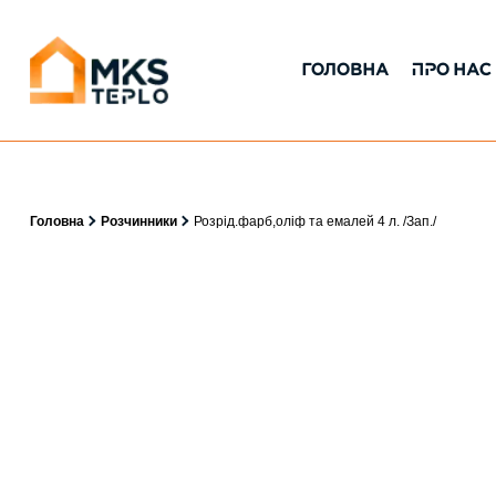
ГОЛОВНА
ПРО НАС
Головна
Розчинники
Розрід.фарб,оліф та емалей 4 л. /Зап./