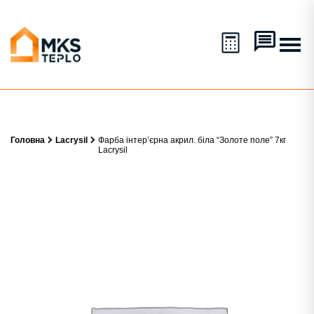
Головна
Lacrysil
Фарба інтер’єрна акрил. біла “Золоте поле” 7кг
Lacrysil