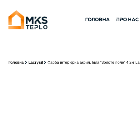
ГОЛОВНА
ПРО НАС
Головна
Lacrysil
Фарба інтер’єрна акрил. біла “Золоте поле” 4.2кг Lac